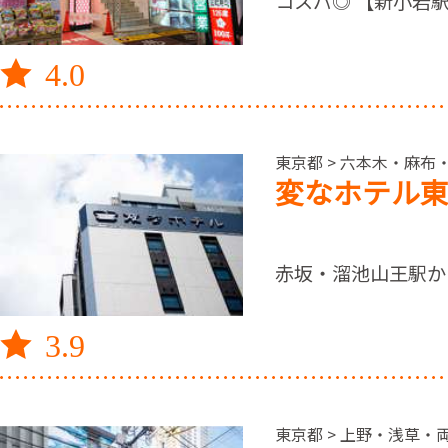
コスパ◎ 【新小岩駅
4.0
東京都 > 六本木・麻布
変なホテル東
赤坂・溜池山王駅か
3.9
東京都 > 上野・浅草・両