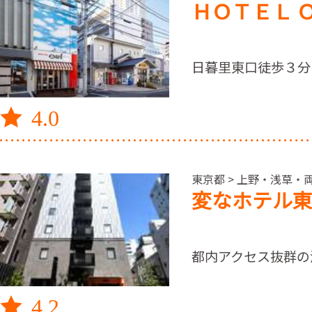
ＨＯＴＥＬ 
日暮里東口徒歩３分
4.0
東京都 > 上野・浅草・両
変なホテル東
都内アクセス抜群の
4.2