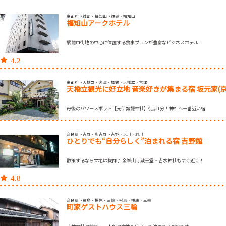
京都府 > 綾部・福知山 > 綾部・福知山
福知山アークホテル
駅前市街地の中心に位置する食事プランが豊富なビジネスホテル
4.2
京都府 > 天橋立・宮津・舞鶴 > 天橋立・宮津
天橋立観光に好立地 音楽好きが集まる宿 坂元家(京
丹後のパワースポット【元伊勢籠神社】徒歩1分！神社へ一番近い宿
奈良県 > 吉野・奥吉野 > 吉野・天川・洞川
ひとりでも“自分らしく”泊まれる宿 吉野館
散策するなら立地は抜群♪ 金峯山寺蔵王堂・吉水神社もすぐ近く！
4.8
奈良県 > 飛鳥・橿原・三輪 > 飛鳥・橿原・三輪
町家ゲストハウス三輪