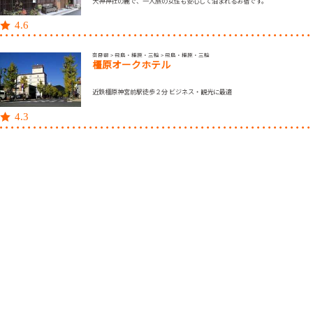
大神神社の麓で、一人旅の女性も安心して泊まれるお宿です。
4.6
奈良県 > 飛鳥・橿原・三輪 > 飛鳥・橿原・三輪
橿原オークホテル
近鉄橿原神宮前駅徒歩２分 ビジネス・観光に最適
4.3