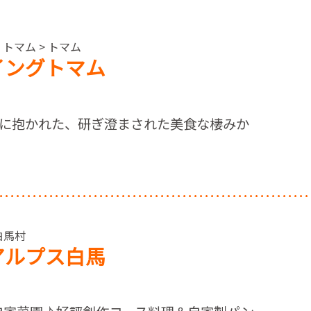
トマム > トマム
イングトマム
に抱かれた、研ぎ澄まされた美食な棲みか
 白馬村
アルプス白馬