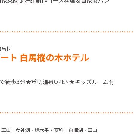
た 自家菜園♪好評創作コース料理＆自家製パン
 白馬村
ート 白馬樅の木ホテル
で徒歩3分★貸切温泉OPEN★キッズルーム有
・車山・女神湖・姫木平 > 蓼科・白樺湖・車山