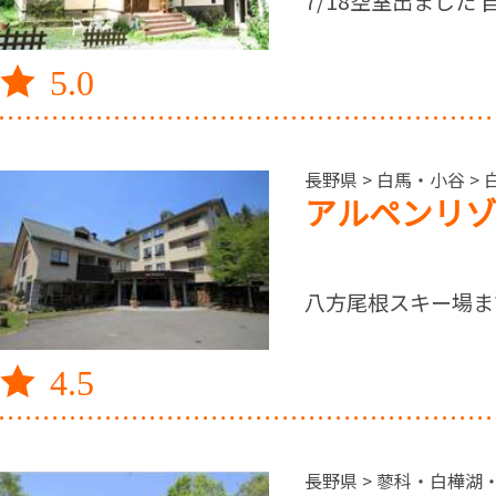
7/18空室出まし
5.0
長野県 > 白馬・小谷 >
アルペンリゾ
八方尾根スキー場ま
4.5
長野県 > 蓼科・白樺湖