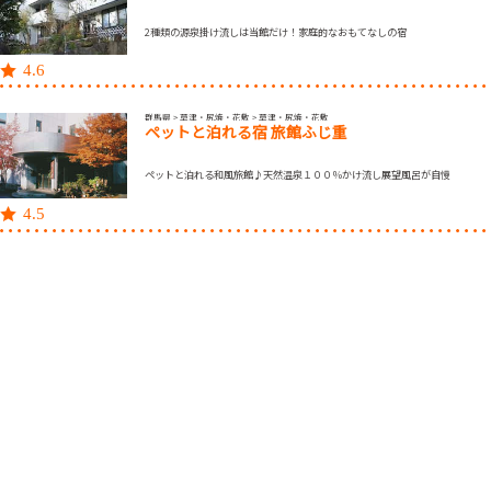
2種類の源泉掛け流しは当館だけ！家庭的なおもてなしの宿
4.6
群馬県 > 草津・尻焼・花敷 > 草津・尻焼・花敷
ペットと泊れる宿 旅館ふじ重
ペットと泊れる和風旅館♪天然温泉１００％かけ流し展望風呂が自慢
4.5