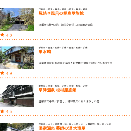
群馬県 > 草津・尻焼・花敷 > 草津・尻焼・花敷
尻焼き風呂の桐島屋旅館
湯畑から徒歩3分。源泉かけ流しの尻焼き温泉
4.8
群馬県 > 草津・尻焼・花敷 > 草津・尻焼・花敷
泉水館
湯量豊富な自家源泉を満喫！好立地で温泉街散策にも便利です
4.9
群馬県 > 草津・尻焼・花敷 > 草津・尻焼・花敷
草津温泉 松村屋旅館
温泉街の中央に位置し、純和風のこぢんまりした宿
4.5
群馬県 > 水上・月夜野・猿ヶ京・法師 > 水上・月夜野・猿ヶ京・法師
湯宿温泉 薬師の湯 大滝屋