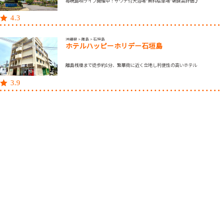
毎晩島唄ライブ開催中！サウナ付大浴場*無料駐車場*朝食高評価♪
4.3
沖縄県 > 離島 > 石垣島
ホテルハッピーホリデー石垣島
離島桟橋まで徒歩約1分、繁華街に近く立地し利便性の高いホテル
3.9