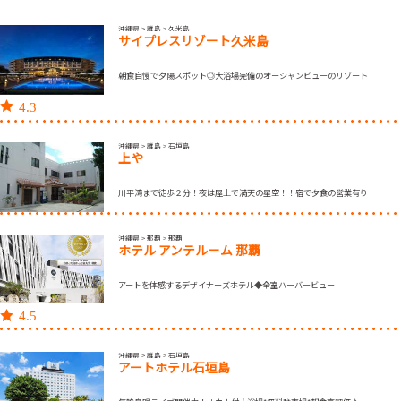
沖縄県 > 離島 > 久米島
サイプレスリゾート久米島
朝食自慢で夕陽スポット◎大浴場完備のオーシャンビューのリゾート
4.3
沖縄県 > 離島 > 石垣島
上や
川平湾まで徒歩２分！夜は屋上で満天の星空！！宿で夕食の営業有り
沖縄県 > 那覇 > 那覇
ホテル アンテルーム 那覇
アートを体感するデザイナーズホテル◆全室ハーバービュー
4.5
沖縄県 > 離島 > 石垣島
アートホテル石垣島