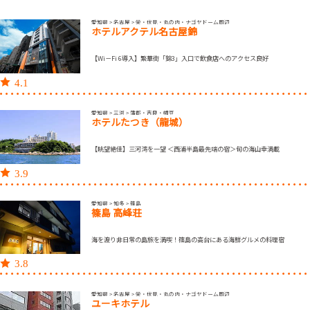
愛知県 > 名古屋 > 栄・伏見・丸の内・ナゴヤドーム周辺
ホテルアクテル名古屋錦
【Wi－Fi 6導入】繁華街「錦3」入口で飲食店へのアクセス良好
4.1
愛知県 > 三河 > 蒲郡・吉良・幡豆
ホテルたつき（龍城）
【眺望絶佳】三河湾を一望 ＜西浦半島最先端の宿＞旬の海山幸満載
3.9
愛知県 > 知多 > 篠島
篠島 高峰荘
海を渡り非日常の島旅を満喫！篠島の高台にある海鮮グルメの料理宿
3.8
愛知県 > 名古屋 > 栄・伏見・丸の内・ナゴヤドーム周辺
ユーキホテル