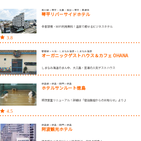
香川県 > 琴平・丸亀・坂出 > 琴平・善通寺
琴平リバーサイドホテル
全客禁煙・WIFI利用無料！温泉で癒せるビジネスホテル
3.8
愛媛県 > 今治・しまなみ海道 > しまなみ海道
オーガニックゲストハウス＆カフェ OHANA
しまなみ海道のまん中、大三島・宮浦の人気ゲストハウス
徳島県 > 徳島・鳴門 > 徳島
ホテルサンルート徳島
順次客室リニューアル！詳細は「宿泊施設からのお知らせ」より♪
4.5
徳島県 > 徳島・鳴門 > 徳島
阿波観光ホテル