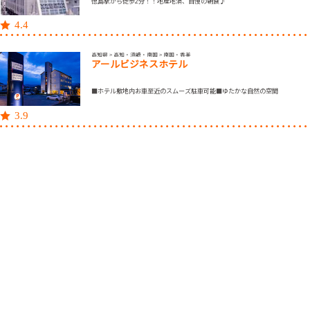
徳島駅から徒歩2分！！地産地消、自慢の朝食♪
4.4
高知県 > 高知・須崎・南国 > 南国・香美
アールビジネスホテル
■ホテル敷地内お車至近のスムーズ駐車可能■ゆたかな自然の空間
3.9