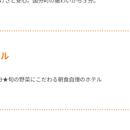
けさと安心。国分町の賑わいから３分。
テル
分★旬の野菜にこだわる朝食自慢のホテル