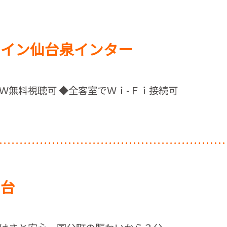
トイン仙台泉インター
Ｗ無料視聴可 ◆全客室でＷｉ-Ｆｉ接続可
仙台