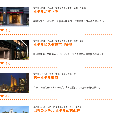
東京都 > 銀座・日本橋・東京駅周辺 > 東京・神田・日本橋
ホテルかずさや
期間限定クーポン有！大浴場★朝食口コミ高評価！日本橋老舗ホテル
4.5
東京都 > 銀座・日本橋・東京駅周辺 > 銀座・晴海・築地
ホテルビスタ東京［築地］
新橋演舞場・築地場外・がんセンターすぐ！銀座も徒歩圏内の好立地
4.0
東京都 > お台場・汐留・新橋・品川 > 新橋・芝
第一ホテル東京
クチコミ総合★4.6★(8/3時点) 「新橋駅」より徒歩約2分の好立地
4.6
島根県 > 出雲・大田・石見銀山 > 出雲・大社・湯の川
出雲のホテル ホテル武志山荘