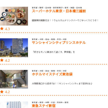
東京都 > 銀座・日本橋・東京駅周辺 > 東京・神田・日本橋
スーパーホテル東京・日本橋三越前
健康無料朝食付き！！ウェルカムドリンクバーでごゆっくりどうぞ！
4.3
東京都 > 池袋・目白・板橋・赤羽 > 池袋
サンシャインシティプリンスホテル
「好きなモノに囲まれて過ごす、夢体験」を
4.2
東京都 > 池袋・目白・板橋・赤羽 > 池袋
ホテルマイステイズ東池袋
大塚駅南口から徒歩7分！！サンシャインシティまで徒歩6分♪
4.2
東京都 > 新宿・中野・杉並・吉祥寺 > 新宿
東急ステイ新宿