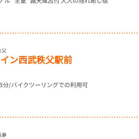
ーアル “全室” 露天風呂付 大人の隠れ癒し宿
秩父
トイン西武秩父駅前
3分/バイクツーリングでの利用可
長瀞