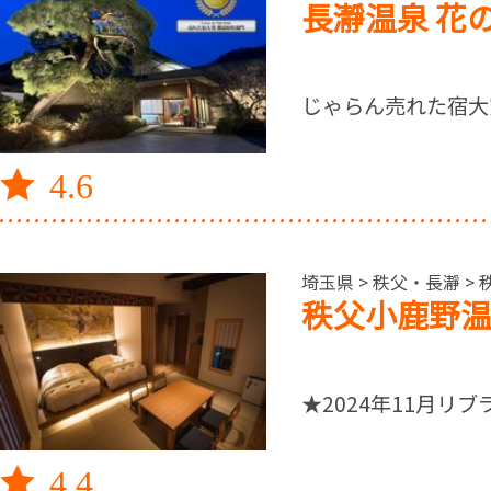
長瀞温泉 花
じゃらん売れた宿大
4.6
埼玉県 > 秩父・長瀞 > 
秩父小鹿野温
★2024年11月
4.4