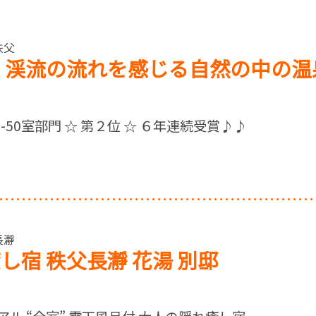
秩父
 渓流の流れを感じる自然の中の温
-50室部門 ☆ 第２位 ☆ ６年連続受賞♪♪
長瀞
し宿 秩父長瀞 花湯 別邸