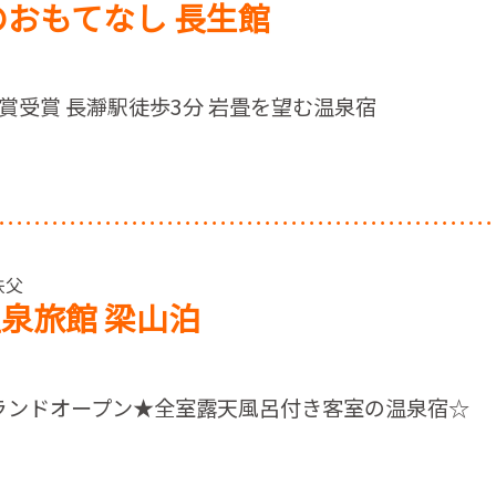
のおもてなし 長生館
賞受賞 長瀞駅徒歩3分 岩畳を望む温泉宿
秩父
泉旅館 梁山泊
リブランドオープン★全室露天風呂付き客室の温泉宿☆