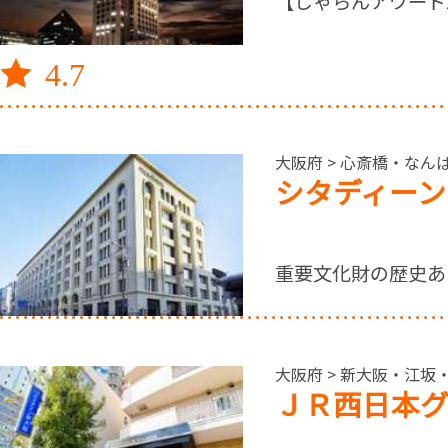
【じゃらんアワード2
4.7
大阪府 > 心斎橋・なん
シタディーン
重要文化財の歴史あ
大阪府 > 新大阪・江坂
ＪＲ西日本グ