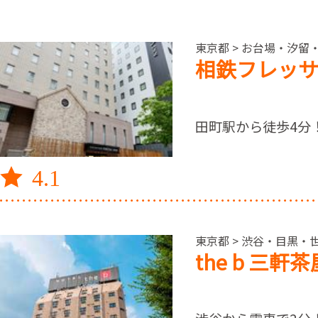
東京都 > お台場・汐留
相鉄フレッ
田町駅から徒歩4分
4.1
東京都 > 渋谷・目黒・世
the b 三