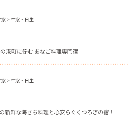
窓 > 牛窓・日生
窓の港町に佇む あなご料理専門宿
窓 > 牛窓・日生
の新鮮な海さち料理と心安らぐくつろぎの宿！