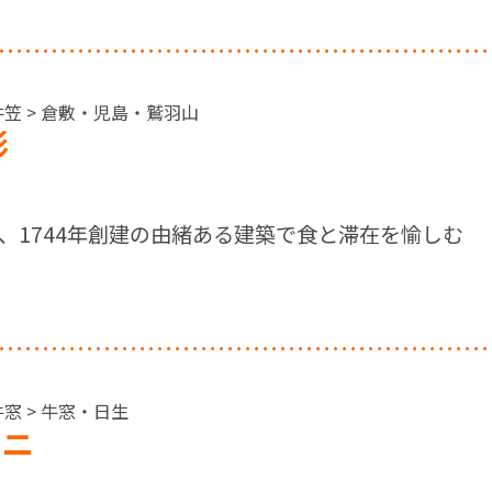
井笠 > 倉敷・児島・鷲羽山
形
、1744年創建の由緒ある建築で食と滞在を愉しむ
窓 > 牛窓・日生
ーニ