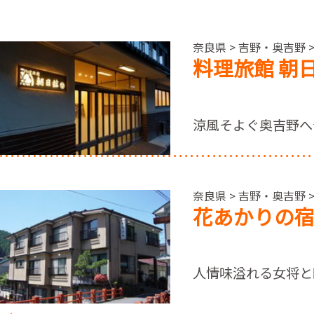
奈良県 > 吉野・奥吉野 
料理旅館 朝
涼風そよぐ奥吉野へ
奈良県 > 吉野・奥吉野
花あかりの宿
人情味溢れる女将と