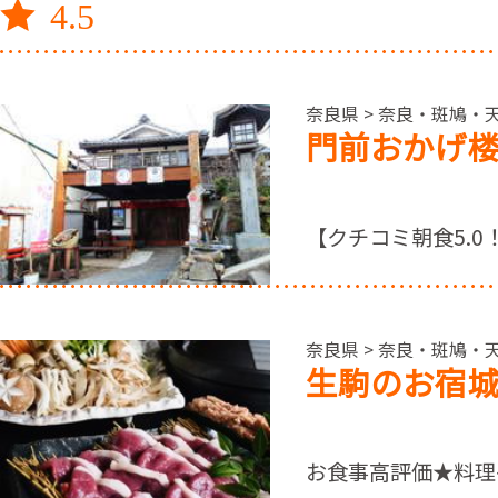
4.5
奈良県 > 奈良・斑鳩・
門前おかげ
【クチコミ朝食5.
奈良県 > 奈良・斑鳩・
生駒のお宿
お食事高評価★料理