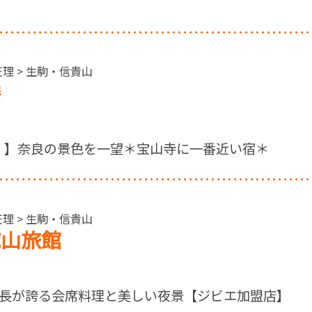
天理 > 生駒・信貴山
楼
0！】奈良の景色を一望＊宝山寺に一番近い宿＊
天理 > 生駒・信貴山
城山旅館
長が誇る会席料理と美しい夜景【ジビエ加盟店】