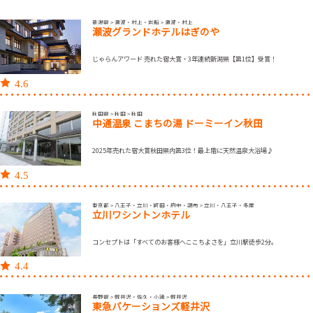
新潟県 > 瀬波・村上・岩船 > 瀬波・村上
瀬波グランドホテルはぎのや
じゃらんアワード 売れた宿大賞・3年連続新潟県【第1位】受賞！
4.6
秋田県 > 秋田 > 秋田
中通温泉 こまちの湯 ドーミーイン秋田
2025年売れた宿大賞秋田県内第3位！最上階に天然温泉大浴場♪
4.5
東京都 > 八王子・立川・町田・府中・調布 > 立川・八王子・多摩
立川ワシントンホテル
コンセプトは「すべてのお客様へここちよさを」立川駅徒歩2分。
4.4
長野県 > 軽井沢・佐久・小諸 > 軽井沢
東急バケーションズ軽井沢