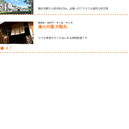
軽井沢駅から徒歩約15分。近隣へのアクセスも便利な好立地
静岡県 > 西伊豆 > 堂ヶ島・宇久須
漁火の宿 大和丸
小さな漁港のすぐそばにある漁師民宿です
4.7