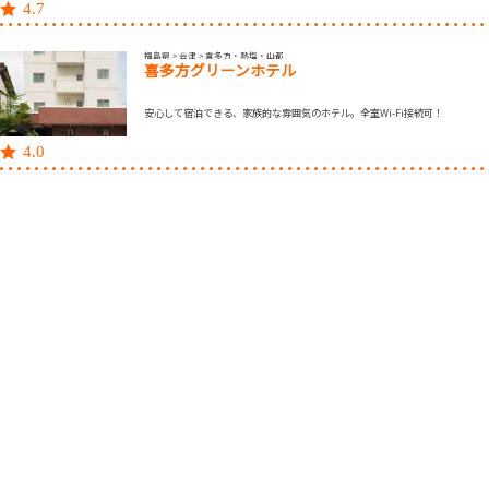
4.7
福島県 > 会津 > 喜多方・熱塩・山都
喜多方グリーンホテル
安心して宿泊できる、家族的な雰囲気のホテル。全室Wi-Fi接続可！
4.0