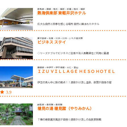
群馬県 > 藤岡・碓氷・磯部・妙義 > 碓氷・磯部
熱海倶楽部 東軽井沢ホテル
広大な自然と四季を感じる場所 自然に囲まれたホテル
鹿児島県 > 北薩・川内 > 川内・いちき串木野
ビジネス ステイ
◇リーズナブルでビジネスご出張や法人長期滞在ご利用に最適
静岡県 > 中伊豆 > 伊豆長岡・大仁・韮山
ＩＺＵ ＶＩＬＬＡＧＥ ＨＥＳＯ ＨＯＴＥＬ
伊豆の真ん中に旅の拠点！！源泉かけ流し温泉、泉質が自慢の宿
3.9
岐阜県 > 奥飛騨 > 奥飛騨
槍見の湯 槍見舘（やりみかん）
７種の絶景露天風呂が自慢☆源泉かけ流しの古民家旅館