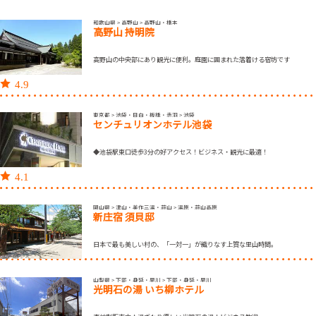
和歌山県 > 高野山 > 高野山・橋本
高野山 持明院
高野山の中央部にあり観光に便利。庭園に囲まれた落着ける宿坊です
4.9
東京都 > 池袋・目白・板橋・赤羽 > 池袋
センチュリオンホテル池袋
◆池袋駅東口徒歩3分の好アクセス！ビジネス・観光に最適！
4.1
岡山県 > 津山・美作三湯・蒜山 > 湯原・蒜山高原
新庄宿 須貝邸
日本で最も美しい村の、「一対一」が織りなす上質な里山時間。
山梨県 > 下部・身延・早川 > 下部・身延・早川
光明石の湯 いち柳ホテル