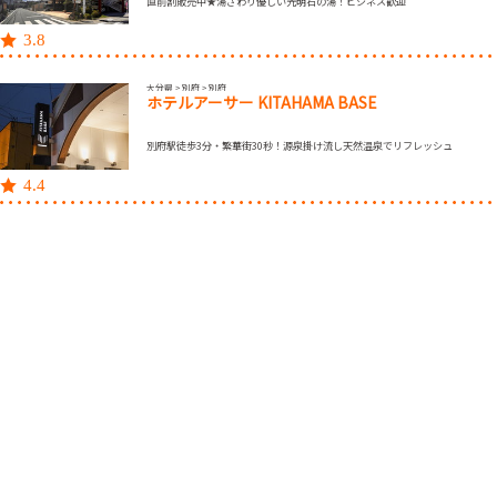
直前割販売中★湯ざわり優しい光明石の湯！ビジネス歓迎
3.8
大分県 > 別府 > 別府
ホテルアーサー KITAHAMA BASE
別府駅徒歩3分・繁華街30秒！源泉掛け流し天然温泉でリフレッシュ
4.4