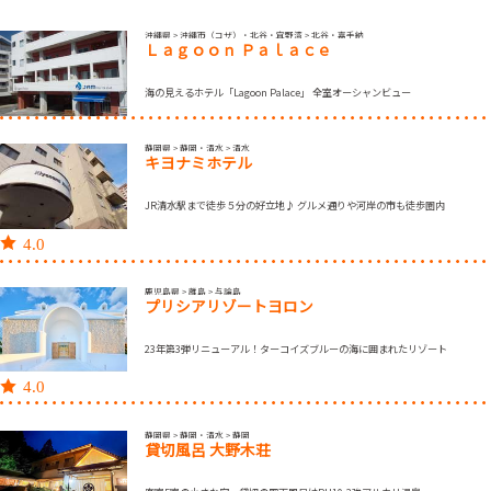
沖縄県 > 沖縄市（コザ）・北谷・宜野湾 > 北谷・嘉手納
Ｌａｇｏｏｎ Ｐａｌａｃｅ
海の見えるホテル「Lagoon Palace」 全室オーシャンビュー
静岡県 > 静岡・清水 > 清水
キヨナミホテル
JR清水駅まで徒歩５分の好立地♪ グルメ通りや河岸の市も徒歩圏内
4.0
鹿児島県 > 離島 > 与論島
プリシアリゾートヨロン
23年第3弾リニューアル！ターコイズブルーの海に囲まれたリゾート
4.0
静岡県 > 静岡・清水 > 静岡
貸切風呂 大野木荘