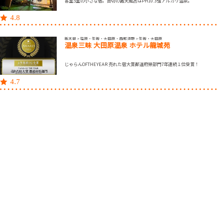
客室5室の小さな宿。貸切の露天風呂はPH10.3強アルカリ温泉。
4.8
栃木県 > 塩原・矢板・大田原・西那須野 > 矢板・大田原
温泉三昧 大田原温泉 ホテル龍城苑
じゃらんOFTHEYEAR 売れた宿大賞都道府県部門7年連続１位受賞！
4.7