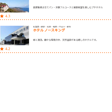
自家製焼き立てパン・洋食フルコースと絶景眺望を楽しむプチホテル
4.3
北海道 > 網走・北見・知床 > サロマ・紋別
ホテル ノースキング
緑と清流。静かな環境の中、天然温泉がある癒しのホテルです。
4.2