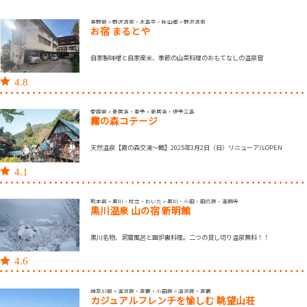
長野県 > 野沢温泉・木島平・秋山郷 > 野沢温泉
お宿 まるとや
自家製味噌と自家産米、季節の山菜料理のおもてなしの温泉宿
4.8
愛媛県 > 新居浜・東予 > 新居浜・伊予三島
霧の森コテージ
天然温泉【霧の森交湯～館】2025年3月2日（日）リニューアルOPEN
4.1
熊本県 > 黒川・杖立・わいた > 黒川・小田・田の原・満願寺
黒川温泉 山の宿 新明館
黒川名物、洞窟風呂と囲炉裏料理。二つの貸し切り温泉無料！！
4.6
神奈川県 > 湯河原・真鶴・小田原 > 湯河原・真鶴
カジュアルフレンチを愉しむ 眺望山荘