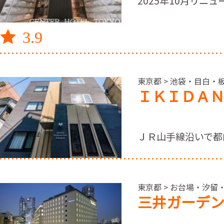
2025年10月リニ
3.9
東京都 > 池袋・目白・
ＩＫＩＤＡＮ
ＪＲ山手線沿いで都
東京都 > お台場・汐留
三井ガーデ