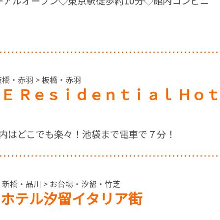
ューアルオープン◇東京駅徒歩約10分◇館内コンビニ
板橋・赤羽 > 板橋・赤羽
Ｅ Ｒｅｓｉｄｅｎｔｉａｌ Ｈｏｔ
内はどこでも楽々！池袋まで電車で７分！
・新橋・品川 > お台場・汐留・竹芝
ンホテル汐留イタリア街