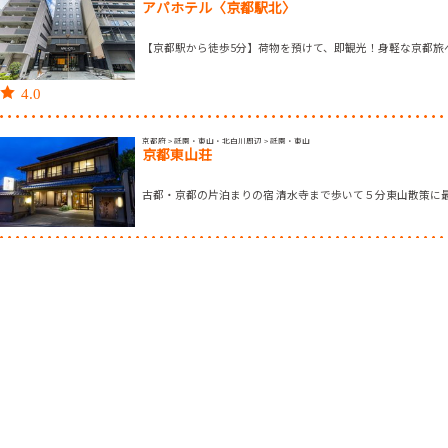
アパホテル〈京都駅北〉
【京都駅から徒歩5分】荷物を預けて、即観光！身軽な京都旅
4.0
京都府 > 祇園・東山・北白川周辺 > 祇園・東山
京都東山荘
古都・京都の片泊まりの宿 清水寺まで歩いて５分東山散策に