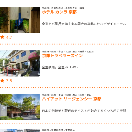
京都府 > 京都駅周辺 > 京都駅近郊・山科
ホテル カンラ 京都
全室ヒバ風呂完備｜東本願寺の真北に佇むデザインホテル
4.7
京都府 > 祇園・東山・北白川周辺 > 岡崎・北白川
京都トラベラーズイン
全室禁煙。全室FREE-WiFi
3.8
京都府 > 祇園・東山・北白川周辺 > 祇園・東山
ハイアット リージェンシー 京都
日本の伝統美と現代のテイストが融合するくつろぎの空間
京都府 > 京都駅周辺 > 京都駅前