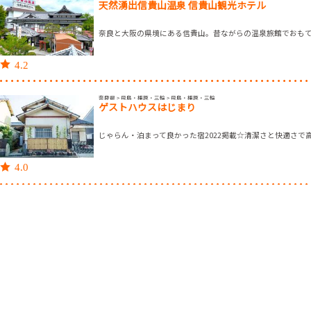
天然湧出信貴山温泉 信貴山観光ホテル
奈良と大阪の県境にある信貴山。昔ながらの温泉旅館でおも
4.2
奈良県 > 飛鳥・橿原・三輪 > 飛鳥・橿原・三輪
ゲストハウスはじまり
じゃらん・泊まって良かった宿2022掲載☆清潔さと快適さで
4.0