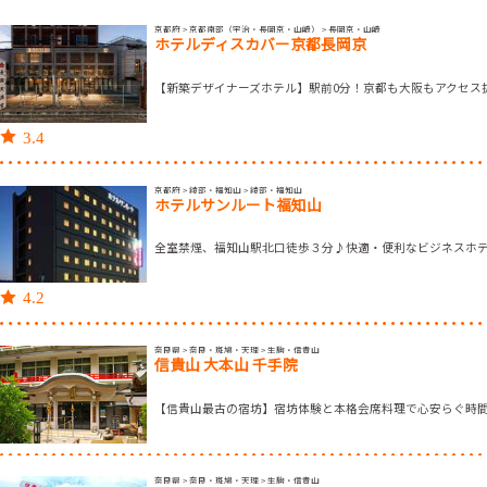
京都府 > 京都南部（宇治・長岡京・山崎） > 長岡京・山崎
ホテルディスカバー京都長岡京
【新築デザイナーズホテル】駅前0分！京都も大阪もアクセス
3.4
京都府 > 綾部・福知山 > 綾部・福知山
ホテルサンルート福知山
全室禁煙、福知山駅北口徒歩３分♪快適・便利なビジネスホ
4.2
奈良県 > 奈良・斑鳩・天理 > 生駒・信貴山
信貴山 大本山 千手院
【信貴山最古の宿坊】宿坊体験と本格会席料理で心安らぐ時
奈良県 > 奈良・斑鳩・天理 > 生駒・信貴山