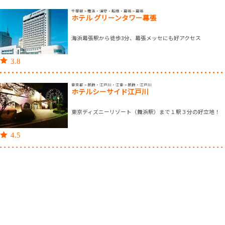
千葉県 > 舞浜・浦安・船橋・幕張 > 幕張
ホテル グリーンタワー幕張
海浜幕張駅から徒歩3分、幕張メッセにも好アクセス
3.8
東京都 > 葛飾・江戸川・江東 > 葛飾・江戸川
ホテルシーサイド江戸川
東京ディズニーリゾート（舞浜駅）まで１駅３分の好立地！
4.5