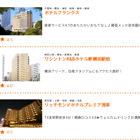
千葉県 > 舞浜・浦安・船橋・幕張 > 幕張
ホテルフランクス
接客サービス4.7のあたたかいおもてなし♪幕張メッセ徒歩圏
4.5
神奈川県 > 横浜 > 新横浜・青葉
ワシントンR&Bホテル新横浜駅前
横浜アリーナ、日産スタジアムにもアクセス良好！
4.0
東京都 > 上野・浅草・両国 > 浅草
リッチモンドホテルプレミア浅草
TX浅草駅徒歩3分！朝食口コミ4.8★ウェルカムドリンクお酒
4.5