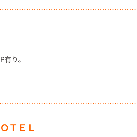
P有り。
ＨＯＴＥＬ