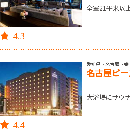
全室21平米以
4.3
愛知県 > 名古屋 
名古屋ビー
大浴場にサウ
4.4