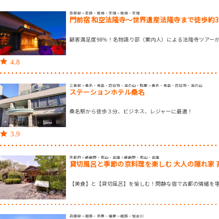
奈良県 > 奈良・斑鳩・天理 > 斑鳩・天理
門前宿 和空法隆寺～世界遺産法隆寺まで徒歩約3
顧客満足度98％！名物語り部（案内人）による法隆寺ツアー
4.8
三重県 > 桑名・長島・四日市・湯の山・鈴鹿 > 桑名・長島・四日市・湯の山
ステーションホテル桑名
桑名駅から徒歩３分、ビジネス、レジャーに最適！
3.9
京都府 > 嵯峨野・嵐山・高雄 > 嵯峨野・嵐山・高雄
貸切風呂と季節の京料理を楽しむ 大人の隠れ家 
【美食】と【貸切風呂】を愉しむ！閑静な宿で古都の情緒を
兵庫県 > 姫路・赤穂・播磨 > 姫路・加古川