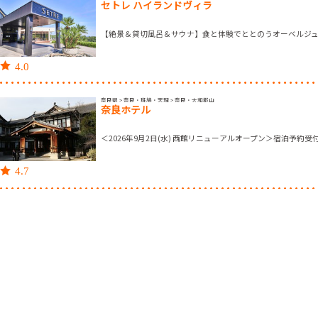
セトレ ハイランドヴィラ
【絶景＆貸切風呂＆サウナ】食と体験でととのうオーベルジ
4.0
奈良県 > 奈良・斑鳩・天理 > 奈良・大和郡山
奈良ホテル
＜2026年9月2日(水) 西館リニューアルオープン＞宿泊予約受
4.7