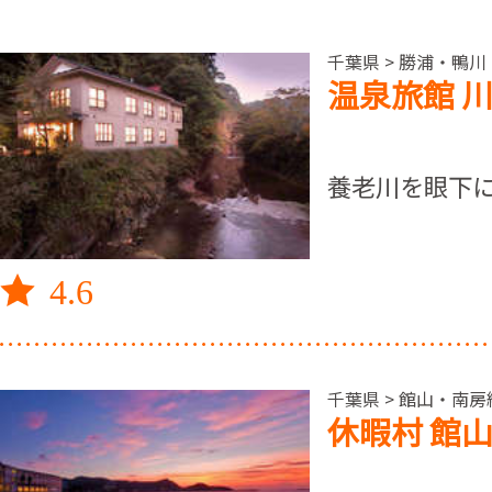
千葉県 > 勝浦・鴨川
温泉旅館 
養老川を眼下
4.6
千葉県 > 館山・南房総
休暇村 館