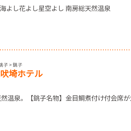
 海よし花よし星空よし 南房総天然温泉
銚子 > 銚子
犬吠埼ホテル
天然温泉。【銚子名物】金目鯛煮付け付会席が