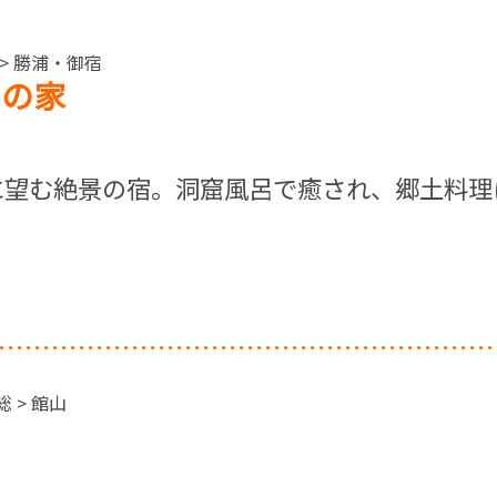
 > 勝浦・御宿
川の家
に望む絶景の宿。洞窟風呂で癒され、郷土料理
 > 館山
山