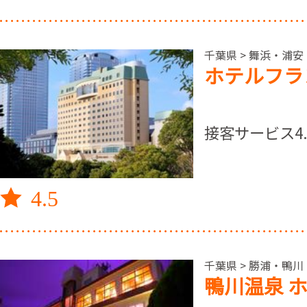
千葉県 > 舞浜・浦安
ホテルフラ
接客サービス4
4.5
千葉県 > 勝浦・鴨川 
鴨川温泉 ホ