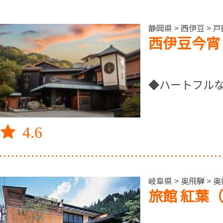
静岡県 > 西伊豆 > 
西伊豆今宵
◆ハートフルな
4.6
岐阜県 > 奥飛騨 > 
旅館 紅葉