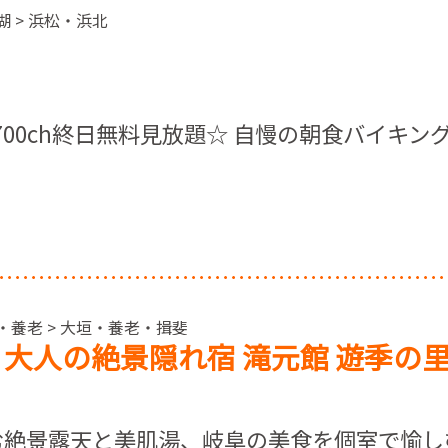
湖 > 浜松・浜北
700ch終日無料見放題☆ 自慢の朝食バイキン
・養老 > 大垣・養老・揖斐
定 大人の絶景隠れ宿 滝元館 遊季の
む絶景露天と美肌湯、岐阜の美食を個室で愉し