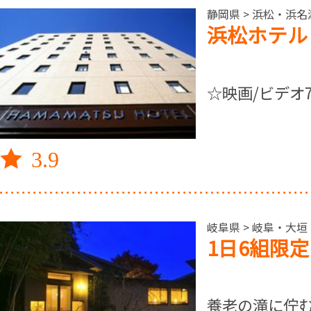
静岡県 > 浜松・浜名
浜松ホテル
☆映画/ビデオ
3.9
岐阜県 > 岐阜・大垣
1日6組限
養老の滝に佇