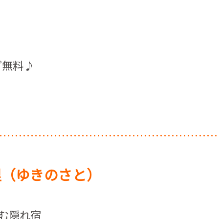
グ無料♪
里（ゆきのさと）
む隠れ宿