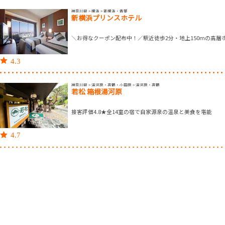
神奈川県 > 横浜 > 新横浜・青葉
新横浜プリンスホテル
＼お得なクーポン配布中！／駅近徒歩2分・地上150ｍの高層
4.3
神奈川県 > 湯河原・真鶴・小田原 > 湯河原・真鶴
若松 箱根湯河原
接客評価4.8★全14室の宿で自家源泉の温泉と美食を堪能
4.7