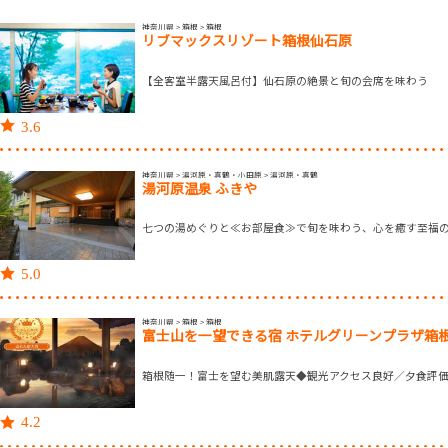
神奈川県 > 箱根 > 箱根
リブマックスリゾート箱根仙石原
【全客室半露天風呂付】仙石原の絶景と旬の会席を味わう
3.6
神奈川県 > 湯河原・真鶴・小田原 > 湯河原・真鶴
湯河原温泉 ふきや
七つの湯めぐりと≪お部屋食≫で旬を味わう、心を癒す至福
5.0
神奈川県 > 箱根 > 箱根
富士山を一望できる宿 ホテルグリーンプラザ箱
箱根随一！富士を望む美肌露天◆観光アクセス良好／夕食評価4
4.2