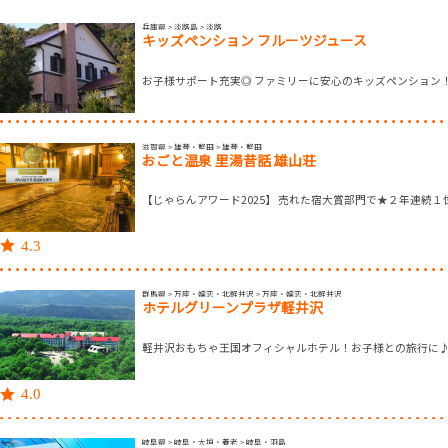
兵庫県 > 淡路島 > 淡路
キッズペンション フルーツジュース
お子様サポート充実◎ ファミリーに安心のキッズペンション
滋賀県 > 雄琴・堅田 > 雄琴・堅田
おごと温泉 里湯昔話 雄山荘
【じゃらんアワード2025】 売れた宿大賞部門で★２年連続１
4.3
群馬県 > 万座・嬬恋・北軽井沢 > 万座・嬬恋・北軽井沢
ホテルグリーンプラザ軽井沢
軽井沢おもちゃ王国オフィシャルホテル！お子様との旅行に
4.0
岐阜県 > 岐阜・大垣・養老 > 岐阜・羽島