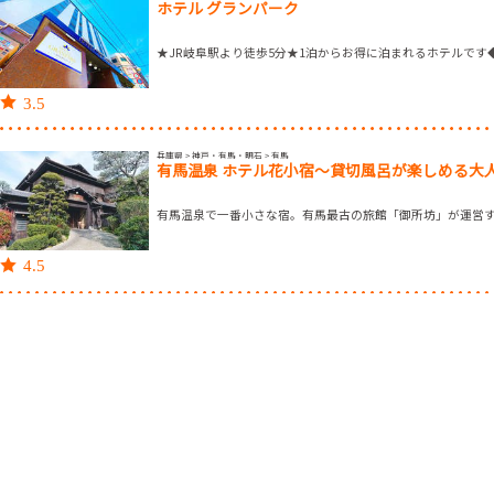
ホテル グランパーク
★JR岐阜駅より徒歩5分★1泊からお得に泊まれるホテルです
3.5
兵庫県 > 神戸・有馬・明石 > 有馬
有馬温泉 ホテル花小宿～貸切風呂が楽しめる大
有馬温泉で一番小さな宿。有馬最古の旅館「御所坊」が運営
4.5