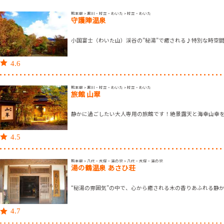
熊本県 > 黒川・杖立・わいた > 杖立・わいた
守護陣温泉
小国富士（わいた山）渓谷の”秘湯”で癒される♪特別な時空
4.6
熊本県 > 黒川・杖立・わいた > 杖立・わいた
旅館 山翠
静かに過ごしたい大人専用の旅館です！絶景露天と海幸山幸
4.5
熊本県 > 八代・水俣・湯の児 > 八代・水俣・湯の児
湯の鶴温泉 あさひ荘
“秘湯の雰囲気”の中で、心から癒される木の香りあふれる静
4.7