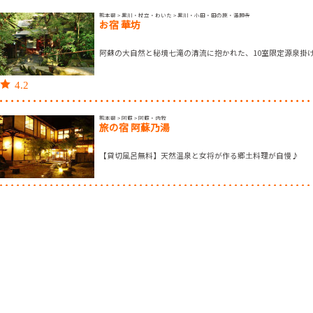
熊本県 > 黒川・杖立・わいた > 黒川・小田・田の原・満願寺
お宿 華坊
阿蘇の大自然と秘境七滝の清流に抱かれた、10室限定源泉掛
4.2
熊本県 > 阿蘇 > 阿蘇・内牧
旅の宿 阿蘇乃湯
【貸切風呂無料】天然温泉と女将が作る郷土料理が自慢♪