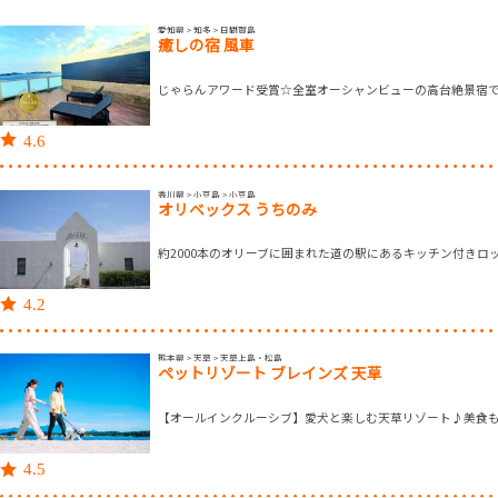
愛知県 > 知多 > 日間賀島
癒しの宿 風車
じゃらんアワード受賞☆全室オーシャンビューの高台絶景宿
4.6
香川県 > 小豆島 > 小豆島
オリベックス うちのみ
約2000本のオリーブに囲まれた道の駅にあるキッチン付きロ
4.2
熊本県 > 天草 > 天草上島・松島
ペットリゾート ブレインズ 天草
【オールインクルーシブ】愛犬と楽しむ天草リゾート♪美食
4.5