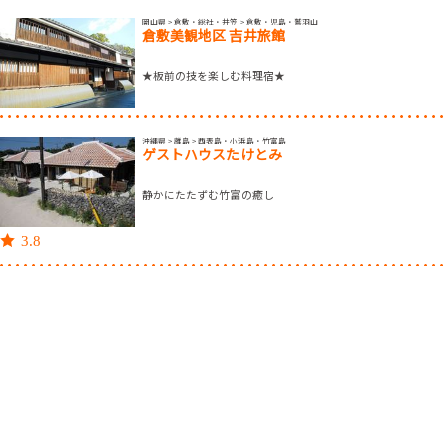
岡山県 > 倉敷・総社・井笠 > 倉敷・児島・鷲羽山
倉敷美観地区 吉井旅館
★板前の技を楽しむ料理宿★
沖縄県 > 離島 > 西表島・小浜島・竹富島
ゲストハウスたけとみ
静かにたたずむ竹富の癒し
3.8