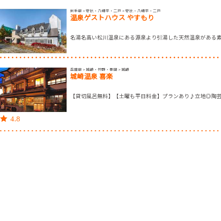
岩手県 > 安比・八幡平・二戸 > 安比・八幡平・二戸
温泉ゲストハウス やすもり
名湯名高い松川温泉にある源泉より引湯した天然温泉がある
兵庫県 > 城崎・竹野・豊岡 > 城崎
城崎温泉 喜楽
【貸切風呂無料】【土曜も平日料金】プランあり♪立地◎陶
4.8