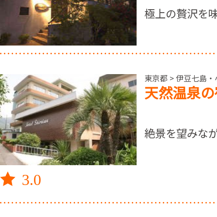
極上の贅沢を味
東京都 > 伊豆七島・
天然温泉の
絶景を望みな
3.0