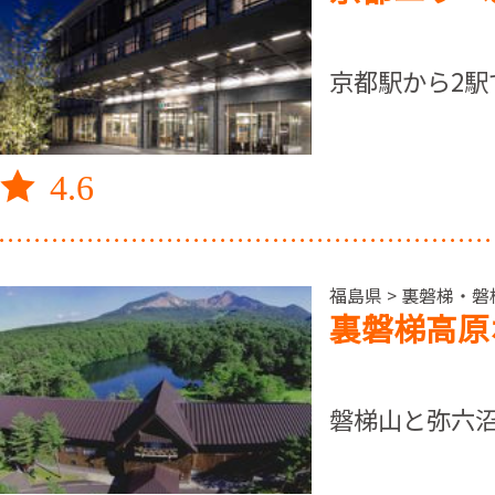
京都駅から2駅
4.6
福島県 > 裏磐梯・
裏磐梯高原
磐梯山と弥六