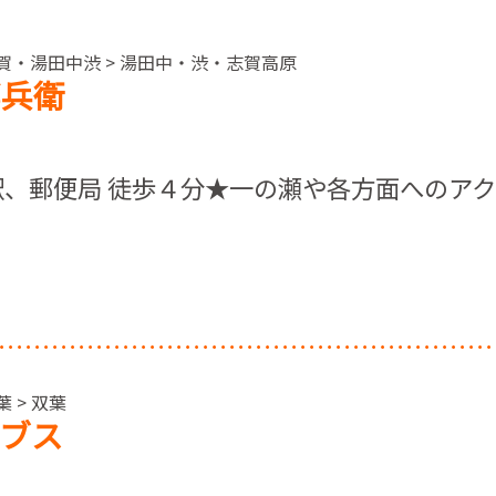
志賀・湯田中渋 > 湯田中・渋・志賀高原
郎兵衛
、郵便局 徒歩４分★一の瀬や各方面へのア
 > 双葉
ーブス