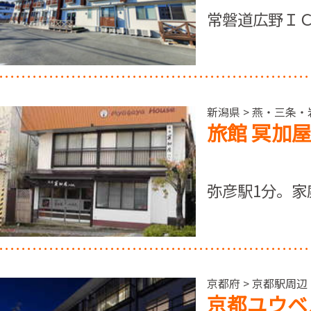
常磐道広野Ｉ
新潟県 > 燕・三条
旅館 冥加
弥彦駅1分。家
京都府 > 京都駅周辺
京都ユウベ