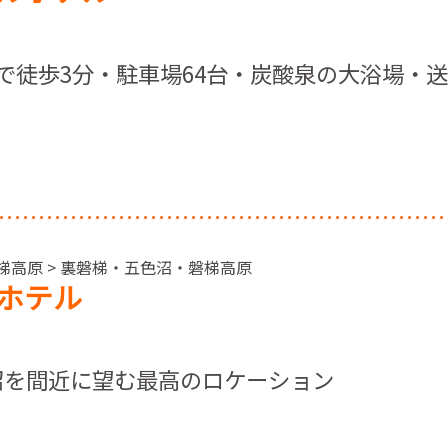
で徒歩3分・駐車場64台・炭酸泉の大浴場・
磐梯高原 > 裏磐梯・五色沼・磐梯高原
ホテル
沼を間近に望む最高のロケーション