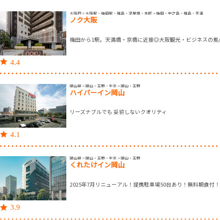
大阪府 > 大阪駅・梅田駅・福島・淀屋橋・本町 > 梅田・中之島・福島・天満
ノク大阪
梅田から1駅。天満橋・京橋に近接◎大阪観光・ビジネスの拠
4.4
岡山県 > 岡山・玉野・牛窓 > 岡山・玉野
ハイパーイン岡山
リーズナブルでも 妥協しないクオリティ
4.1
岡山県 > 岡山・玉野・牛窓 > 岡山・玉野
くれたけイン岡山
2025年7月リニューアル！提携駐車場50台あり！無料朝食付
3.9