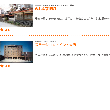
島根県 > 益田・浜田・津和野 > 津和野・益田
のれん宿 明月
旅籠の想いそのままに。城下に宿を構え100余年、純和風の老
4.6
愛知県 > 知多 > 知多半島
ステーション・イン・大府
名古屋駅から13分。JR大府駅より徒歩４分。朝食・駐車場無
4.0