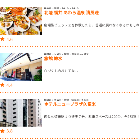
福井県 > 三国・あわら > あわら
北陸 福井 あわら温泉 清風荘
劇場型ビュッフェを体験したら、普通に戻れなくなるかもし
4.6
福岡県 > 久留米・原鶴・筑後川 > 久留米
旅館 錦水
心づくしのおもてなし
4.4
福岡県 > 久留米・原鶴・筑後川 > 久留米
ホテルニュープラザ久留米
西鉄久留米駅より徒歩７分。駐車スペースは200台。全263室
3.8