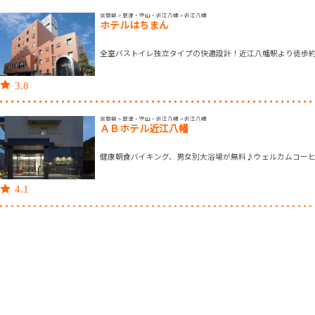
滋賀県 > 草津・守山・近江八幡 > 近江八幡
ホテルはちまん
全室バストイレ独立タイプの快適設計！近江八幡駅より徒歩
3.8
滋賀県 > 草津・守山・近江八幡 > 近江八幡
ＡＢホテル近江八幡
健康朝食バイキング、男女別大浴場が無料♪ウェルカムコー
4.1