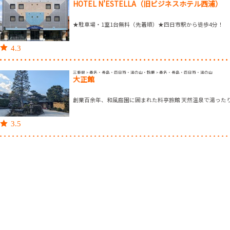
HOTEL N’ESTELLA（旧ビジネスホテル西浦）
★駐車場・1室1台無料（先着順）★四日市駅から徒歩4分！
4.3
三重県 > 桑名・長島・四日市・湯の山・鈴鹿 > 桑名・長島・四日市・湯の山
大正館
創業百余年、和風庭園に囲まれた料亭旅館 天然温泉で湯った
3.5