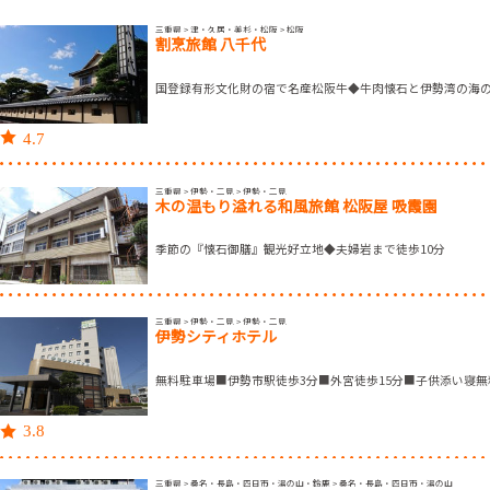
三重県 > 津・久居・美杉・松阪 > 松阪
割烹旅館 八千代
国登録有形文化財の宿で名産松阪牛◆牛肉懐石と伊勢湾の海
4.7
三重県 > 伊勢・二見 > 伊勢・二見
木の温もり溢れる和風旅館 松阪屋 吸霞園
季節の『懐石御膳』観光好立地◆夫婦岩まで徒歩10分
三重県 > 伊勢・二見 > 伊勢・二見
伊勢シティホテル
無料駐車場■伊勢市駅徒歩3分■外宮徒歩15分■子供添い寝無
3.8
三重県 > 桑名・長島・四日市・湯の山・鈴鹿 > 桑名・長島・四日市・湯の山