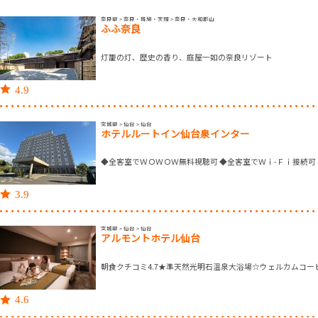
奈良県 > 奈良・斑鳩・天理 > 奈良・大和郡山
ふふ奈良
灯籠の灯、歴史の香り、庭屋一如の奈良リゾート
4.9
宮城県 > 仙台 > 仙台
ホテルルートイン仙台泉インター
◆全客室でＷＯＷＯＷ無料視聴可 ◆全客室でＷｉ-Ｆｉ接続可
3.9
宮城県 > 仙台 > 仙台
アルモントホテル仙台
朝食クチコミ4.7★準天然光明石温泉大浴場☆ウェルカムコー
4.6