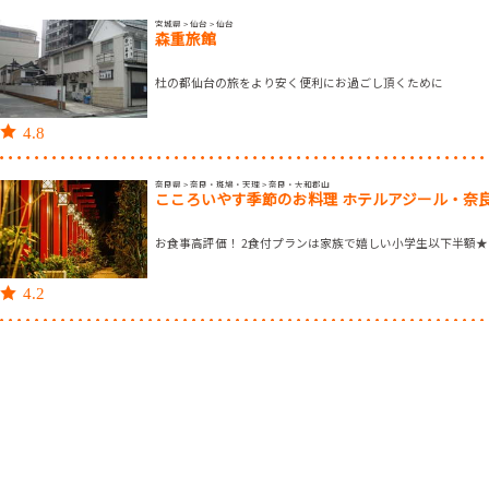
宮城県 > 仙台 > 仙台
森重旅館
杜の都仙台の旅をより安く便利にお過ごし頂くために
4.8
奈良県 > 奈良・斑鳩・天理 > 奈良・大和郡山
こころいやす季節のお料理 ホテルアジール・奈
お食事高評価！ 2食付プランは家族で嬉しい小学生以下半額★
4.2