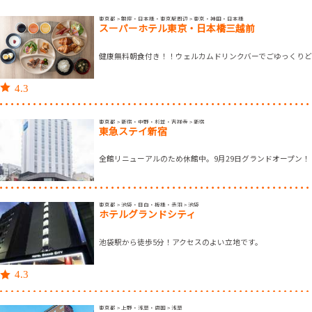
東京都 > 銀座・日本橋・東京駅周辺 > 東京・神田・日本橋
スーパーホテル東京・日本橋三越前
健康無料朝食付き！！ウェルカムドリンクバーでごゆっくり
4.3
東京都 > 新宿・中野・杉並・吉祥寺 > 新宿
東急ステイ新宿
全館リニューアルのため休館中。9月29日グランドオープン！
東京都 > 池袋・目白・板橋・赤羽 > 池袋
ホテルグランドシティ
池袋駅から徒歩5分！アクセスのよい立地です。
4.3
東京都 > 上野・浅草・両国 > 浅草