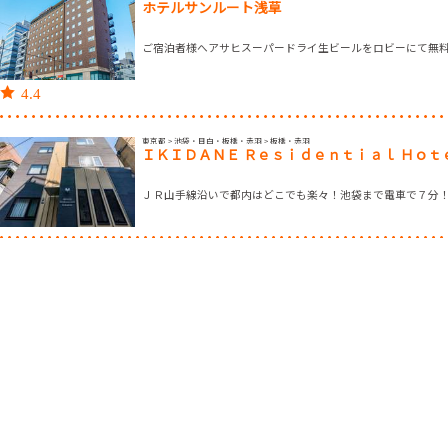
ホテルサンルート浅草
ご宿泊者様へアサヒスーパードライ生ビールをロビーにて無
4.4
東京都 > 池袋・目白・板橋・赤羽 > 板橋・赤羽
ＩＫＩＤＡＮＥ Ｒｅｓｉｄｅｎｔｉａｌ Ｈｏｔ
ＪＲ山手線沿いで都内はどこでも楽々！池袋まで電車で７分