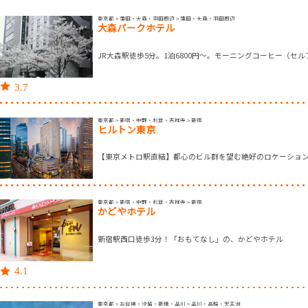
東京都 > 蒲田・大森・羽田周辺 > 蒲田・大森・羽田周辺
大森パークホテル
JR大森駅徒歩5分。1泊6800円～。モーニングコーヒー（セル
3.7
東京都 > 新宿・中野・杉並・吉祥寺 > 新宿
ヒルトン東京
【東京メトロ駅直結】都心のビル群を望む絶好のロケーショ
東京都 > 新宿・中野・杉並・吉祥寺 > 新宿
かどやホテル
新宿駅西口徒歩3分！「おもてなし」の、かどやホテル
4.1
東京都 > お台場・汐留・新橋・品川 > 品川・高輪・天王洲