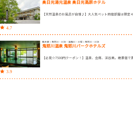
奥日光湯元温泉 奥日光高原ホテル
【天然温泉のお風呂が自慢♪】大人気ペット同宿部屋は限定
4.7
栃木県 > 鬼怒川・川治・湯西川・川俣 > 鬼怒川・川治
鬼怒川温泉 鬼怒川パークホテルズ
【必見☆7500円クーポン！】温泉、会席、渓谷美。絶景宿で
3.9