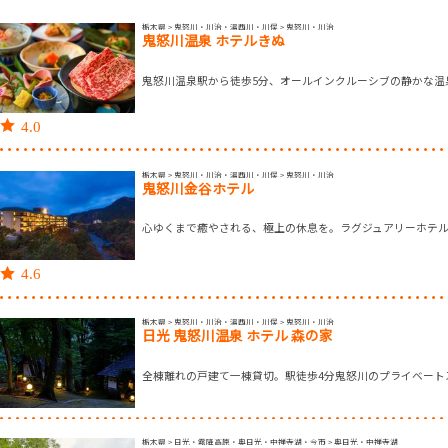
栃木県 > 鬼怒川・川治・湯西川・川俣 > 鬼怒川・川治
鬼怒川温泉 ホテルきぬ
鬼怒川温泉駅から徒歩5分、オールインクルーシブの静かな温
4.0
栃木県 > 鬼怒川・川治・湯西川・川俣 > 鬼怒川・川治
鬼怒川金谷ホテル
心ゆくまで癒やされる、極上の休息を。ラグジュアリーホテ
4.6
栃木県 > 鬼怒川・川治・湯西川・川俣 > 鬼怒川・川治
日光 鬼怒川温泉 ホテル 森の家
全棟離れの戸建て一棟貸切。駅徒歩4分鬼怒川のプライベート
栃木県 > 日光・霧降高原・奥日光・中禅寺湖・今市 > 奥日光・中禅寺湖