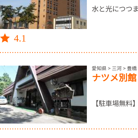
水と光につつま
4.1
愛知県 > 三河 > 豊
ナツメ別館
【駐車場無料