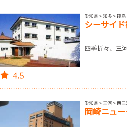
愛知県 > 知多 > 篠島
シーサイド
四季折々、三
4.5
愛知県 > 三河 > 西
岡崎ニュー