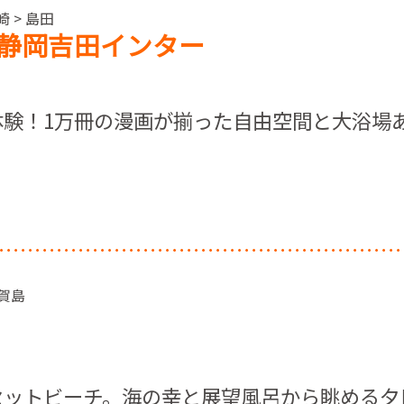
 > 島田
静岡吉田インター
体験！1万冊の漫画が揃った自由空間と大浴場
間賀島
セットビーチ。海の幸と展望風呂から眺める夕