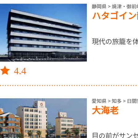
静岡県 > 焼津・御前崎
ハタゴイン
現代の旅籠を
4.4
愛知県 > 知多 > 日
大海老
目の前がサン