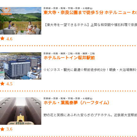
奈良県 > 奈良・斑鳩・天理 > 奈良・大和郡山
東大寺・奈良公園まで徒歩５分 ホテル ニュー わ
【東大寺を一望できるホテル】上質な和空間や懐石料理で奈
4.6
奈良県 > 飛鳥・橿原・三輪 > 飛鳥・橿原・三輪
ホテルルートイン桜井駅前
☆ビジネス・観光に最適☆駅前徒歩約1分！朝食・大浴場無料
4.5
奈良県 > 奈良・斑鳩・天理 > 奈良・大和郡山
ホテル・葉風泰夢（ハーフタイム）
野の花と笑顔にあふれた安らぎのプチホテル。近鉄新大宮駅
3.6