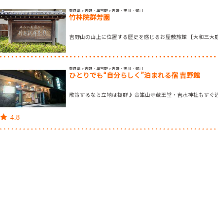
奈良県 > 吉野・奥吉野 > 吉野・天川・洞川
竹林院群芳園
吉野山の山上に位置する歴史を感じるお屋敷旅館 【大和三大
奈良県 > 吉野・奥吉野 > 吉野・天川・洞川
ひとりでも“自分らしく”泊まれる宿 吉野館
散策するなら立地は抜群♪ 金峯山寺蔵王堂・吉水神社もすぐ
4.8