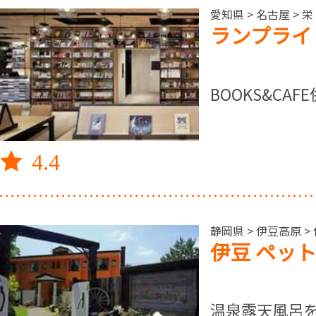
愛知県 > 名古屋 
ランプライ
BOOKS&CAF
4.4
静岡県 > 伊豆高原 >
伊豆 ペッ
温泉露天風呂を