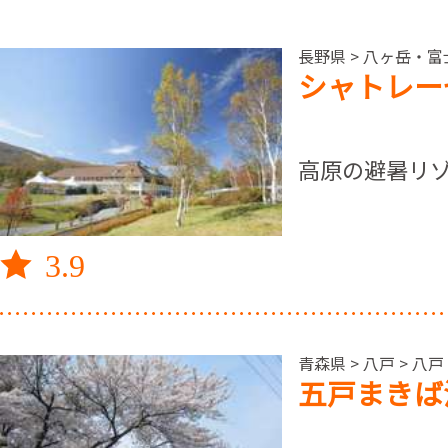
長野県 > 八ヶ岳・
シャトレー
高原の避暑リ
3.9
青森県 > 八戸 > 八戸
五戸まきば