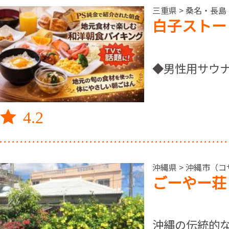
三重県 > 桑名・長
白子ストー
◆男性用サウナ
4.2
沖縄県 > 沖縄市（
ごーやー荘
沖縄の伝統的な