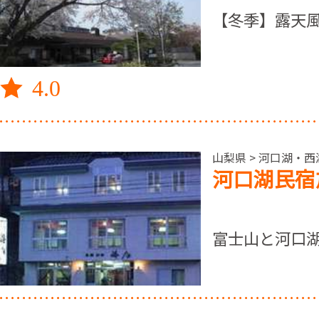
【冬季】露天
4.0
山梨県 > 河口湖・
河口湖民宿
富士山と河口