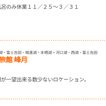
風呂のみ休業１１／２５～３／３１
西湖・富士吉田・精進湖・本栖湖 > 河口湖・西湖・富士吉田
旅館 峰月
湖が一望出来る数少ないロケーション。