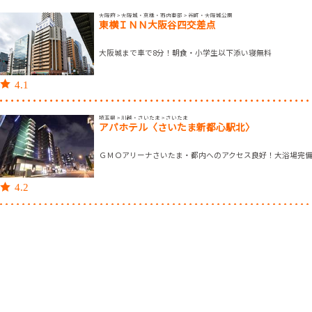
大阪府 > 大阪城・京橋・市内東部 > 谷町・大阪城公園
東横ＩＮＮ大阪谷四交差点
大阪城まで車で8分！朝食・小学生以下添い寝無料
4.1
埼玉県 > 川越・さいたま > さいたま
アパホテル〈さいたま新都心駅北〉
ＧＭＯアリーナさいたま・都内へのアクセス良好！大浴場完
4.2