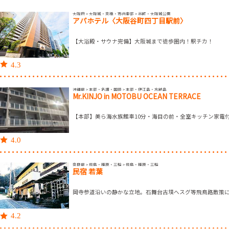
大阪府 > 大阪城・京橋・市内東部 > 谷町・大阪城公園
アパホテル〈大阪谷町四丁目駅前〉
【大浴殿・サウナ完備】大阪城まで徒歩圏内！駅チカ！
4.3
沖縄県 > 本部・名護・国頭 > 本部・伊江島・水納島
Mr.KINJO in MOTOBU OCEAN TERRACE
【本部】美ら海水族館車10分・海目の前・全室キッチン家電
4.0
奈良県 > 飛鳥・橿原・三輪 > 飛鳥・橿原・三輪
民宿 若葉
岡寺参道沿いの静かな立地。石舞台古墳へスグ等飛鳥路散策
4.2