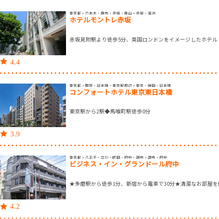
東京都 > 六本木・麻布・赤坂・青山 > 赤坂・溜池
ホテルモントレ赤坂
赤坂見附駅より徒歩5分、英国ロンドンをイメージしたホテル
4.4
東京都 > 銀座・日本橋・東京駅周辺 > 東京・神田・日本橋
コンフォートホテル東京東日本橋
東京駅から2駅◆馬喰町駅徒歩0分
3.9
東京都 > 八王子・立川・町田・府中・調布 > 調布・府中
ビジネス・イン・グランドール府中
★多磨駅から徒歩1分、新宿から電車で30分★清潔なお部屋を
4.2