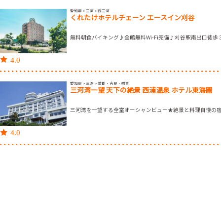
愛知県 > 三河 > 西三河
くれたけホテルチェーン エースイン刈谷
無料朝食バイキング♪全館無料Wi-Fi完備♪刈谷駅南出口徒歩
4.0
愛知県 > 三河 > 蒲郡・吉良・幡豆
三河湾一望 天下の絶景 西浦温泉 ホテル東海園
三河湾を一望する全室オーシャンビュー★絶景と料理自慢の
4.0