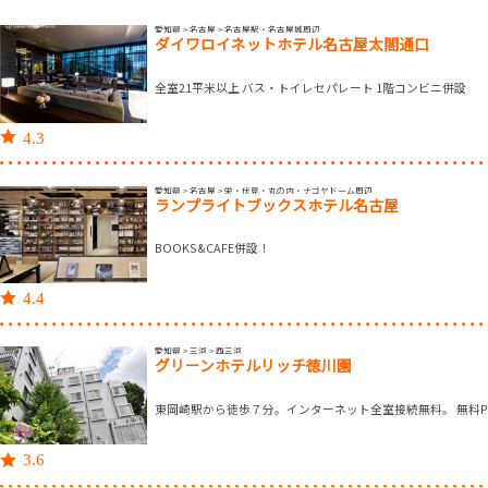
愛知県 > 名古屋 > 名古屋駅・名古屋城周辺
ダイワロイネットホテル名古屋太閤通口
全室21平米以上 バス・トイレセパレート 1階コンビニ併設
4.3
愛知県 > 名古屋 > 栄・伏見・丸の内・ナゴヤドーム周辺
ランプライトブックスホテル名古屋
BOOKS&CAFE併設！
4.4
愛知県 > 三河 > 西三河
グリーンホテルリッチ徳川園
東岡崎駅から徒歩７分。インターネット全室接続無料。 無料
3.6