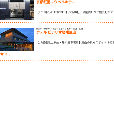
京都祇園ユウベルホテル
【2019年1月11日OPEN】八坂神社、祇園白川など観光地が
京都府 > 嵯峨野・嵐山・高雄 > 嵯峨野・嵐山・高雄
ホテル ビナリオ嵯峨嵐山
【JR嵯峨嵐山駅前・無料駐車場有】嵐山の観光スポットは徒
4.3