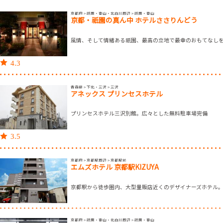
京都府 > 祇園・東山・北白川周辺 > 祇園・東山
京都・祇園の真ん中 ホテルささりんどう
風情、そして情緒ある祇園、最高の立地で最幸のおもてなし
4.3
青森県 > 下北・三沢 > 三沢
アネックス プリンセスホテル
プリンセスホテル三沢別館。広々とした無料駐車場完備
3.5
京都府 > 京都駅周辺 > 京都駅前
エムズホテル 京都駅KIZUYA
京都駅から徒歩圏内、大型量販店近くのデザイナーズホテル
京都府 > 祇園・東山・北白川周辺 > 祇園・東山